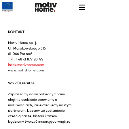
KONTAKT
Motiv Home
sp. j.
Ul. Majakow
skiego 316
61-066 Poznań
T./F.
+48 61 877 20 45
info@motivhome.com
www.motivhome.com
WSPÓŁPRACA
Zapraszamy do współpracy z nami,
chętnie osobiście opowiemy o
możliwościach, jakie oferujemy naszym
partnerom. Liczymy, że zostaniecie
częścią naszej historii i razem
będziemy tworzyć inspirujące wnętrza.