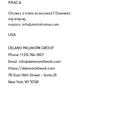
PRACA
Chcesz z nami pracować? Dowiedz
się więcej,
napisz:
info@motivhome.com
USA
DELANO MILLWORK GROUP
Phone
+1 212-764-7657
Email
info@delanomillwork.com
https://delanomillwork.com
115 East 96th Street - Suite 25
New Y
ork, NY 10128