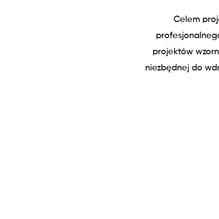
Celem proj
profesjonalne
projektów wzorni
niezbędnej do wdr