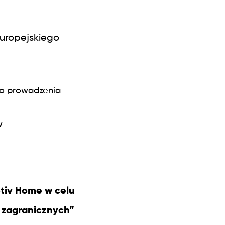
Europejskiego
do prowadzenia
w
tiv Home w celu
h zagranicznych”