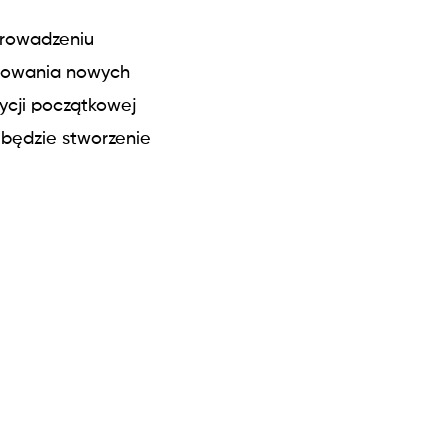
prowadzeniu
cowania nowych
tycji początkowej
 będzie stworzenie