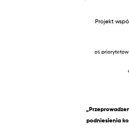
Projekt wspó
oś prioryteto
„Przeprowadzen
podniesienia ko