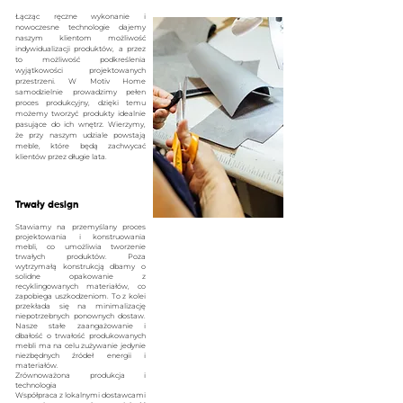
Łącząc ręczne wykonanie i
nowoczesne technologie dajemy
naszym klientom możliwość
indywidualizacji produktów, a przez
to możliwość podkreślenia
wyjątkowości projektowanych
przestrzeni. W Motiv Home
samodzielnie prowadzimy pełen
proces produkcyjny, dzięki temu
możemy tworzyć produkty idealnie
p
asujące do ich wnętrz. Wierzymy,
że przy naszym udziale powstają
meble, które będą zachwycać
klientów przez długie lata.
Trwały design
Stawiamy na przemyślany proces
projektowania i konstruowania
mebli, co umożliwia tworzenie
trwałych produktów. Poza
wytrzymałą konstrukcją dbamy o
solidne opakowanie z
recyklingowanych materiałów, co
zapobiega uszkodzeniom. To z kolei
przekłada się na minimalizację
niepotrzebnych ponownych dostaw.
Nasze stałe zaangażowa
nie i
dbałość o trwałość produkowanych
m
ebli ma na celu zużywanie jedynie
niezbędnych źródeł energii i
materiałów.
Zrównoważona produkcja i
technologia
Współpraca z lokalnymi dostawcami