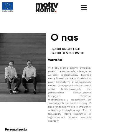
O nas
JAKUB KNOBLOCH
JAKUB JESIOŁOWSKI
Wartości
W Motiv Home cenimy trwałość,
piękno i kreatywność, dlatego te
wartości pielęgnujemy tworząc
naszą firmę i produkty. Co dzień w
pracy korzystamy z najnowszych
narzędzi dostępnych dla produkcji
mebli tapicerowanych, ale
jednocze
śnie kontynuujemy
tradycyjne
rzemiosła
meblarskiego z szacunkiem do
otaczających nas ludzi i natury. Z
pasją angażujemy się w tworzenie
unikatowych, ciągle nowych form i
rozwiązań, które stanowią o
wyjątkowości wnętrz naszych
klientów.
Personalizacja