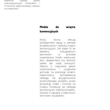
zapewnia wysoką jakość
wykorzystywanych materiałów i
minimalny wpływ produkcji i dostaw
na środowisko.
Meble
do wnętrz
komercyjnych
Motiv Home oferuje
profesjonalne usługi w zakresie
projektowania i realizacji wnętrz
komercyjnych. Od blisko 15 lat
jesteśmy wiarygodnym
partnerem w procesie
wyposażania hoteli, restauracji,
biur, akademików czy domów
opieki dla osób starszych.
Dbamy o najwyższą jakość
wykonawstwa i oryginalne
pomysły na aranżację wnętrz.
Zapewniamy kompleksową
obsługę: od przygotowania
przemyślanego projektu, przez
produkcję mebli i montaż na
miejscu inwestycji, po obsługę
serwisową po realizacji projektu.
Zawsze w zgodzie z założonym
terminem i budżetem.