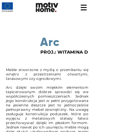
Arc
PROJ.: WITAMINA D
Meble stworzone z myślą o przenikaniu się
wnętrz z przestrzeniami otwartymi,
tarasowymi czy ogrodowymi.
Arc dzięki swoim miękkim elementom
tapicerowanym dobrze sprawdzi się we
współczesnych pomieszczeniach. Jednak
jego konstrukcja jest w pełni przygotowana
na jesienne deszcze jest to jednocześnie
pełnoprawny mebel zewnętrzny. Na uwagę
zasługuje konstrukcja poduszek, które po
wyjęciu z metalowych stelaży łatwo
przechowywać dzięki im płaskim formom.
Jednak nawet po ich usunięciu meble mogą
dalej służyć użytkownikom podczas mniej