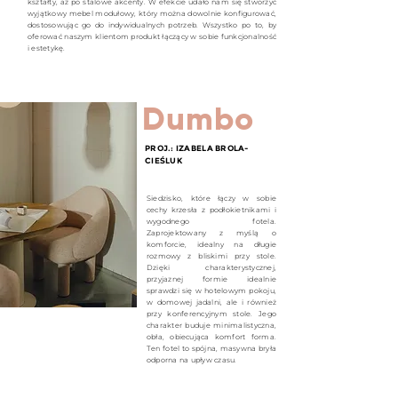
kształty, aż po stalowe akcenty. W efekcie udało nam się stworzyć
wyjątkowy mebel modułowy, który można dowolnie konfigurować,
dostosowując go do indywidualnych potrzeb. Wszystko po to, by
oferować naszym klientom produkt łączący w sobie funkcjonalność
i estetykę.
Dumbo
PROJ.: IZABELA BROLA-
CIE
Ś
LUK
Siedzisko, które łączy w sobie
cechy krzesła z podłokietnikami i
wygodnego fotela.
Zaprojektowany z myślą o
komforcie, idealny na długie
rozmowy z bliskimi przy stole.
Dzięki charakterystycznej,
przyjaznej formie idealnie
sprawdzi się w hotelowym pokoju,
w domowej jadalni, ale i również
przy konferencyjnym stole. Jego
charakter buduje minimalistyczna,
obła, obiecująca komfort forma.
Ten fotel to spójna, masywna bryła
odporna na upływ czasu.