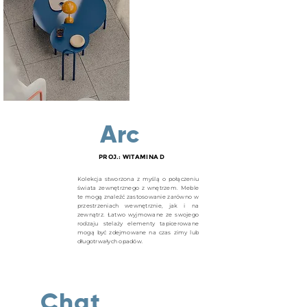
Arc
PROJ.: WITAMINA D
Kolekcja stworzona z myślą o połączeniu
świata zewnętrznego z wnętrzem. Meble
te mogą znaleźć zastosowanie zarówno w
przestrzeniach wewnętrznie, jak i na
zewnątrz. Łatwo wyjmowane ze swojego
rodzaju stelaży elementy tapicerowane
mogą być zdejmowane na czas zimy lub
długotrwałych opadów.
Chat