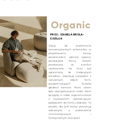
Organic
PROJ.: IZABELA BROLA-
CIE
Ś
LUK
Dążąc do przełamania
konwencjonalnych schematów w
projektowaniu kanap,
postanowiłam odrzucić typowe,
prostokątne formy. Jestem
przekonana, że komfort
użytkowania nie musi być
ograniczony do tradycyjnych
kształtów. Inspirację czerpałam z
naturalnych, obłych form,
przypominających kształty
gładkich kamieni. Moim celem
było zaprojektowanie mebli, które
łączyłyby w sobie ergonomiczność
z nowatorskim, abstrakcyjnym
podejściem do formy siedziska. To
projekt, dla tych którzy poszukują
odważnych, a jednocześnie
minimalistycznych i
funkcjonalnych rozwiązań.