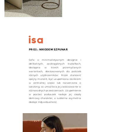
isa
PROJ.: NIKODEM SZPUNAR
Sofa o minimalistycznym designie i
delikatnych, zaokrąglonych kształtach,
dostępna w trzech przemyślanych
wariantach, dostosowanych do potrzeb
różnych użytkowników. Może stanowić
spójny monolit, być uzupełniona stolikiem
w centralnej części lub rozszerzona o
szezlong, co umożliwia jej zastosowanie w
różnorodnych przestrzeniach. Uzupełnienie
w postaci poduszek nadaje jej ciepły
domowy charakter, a subtelna asymetria
dodaje indywidualność.