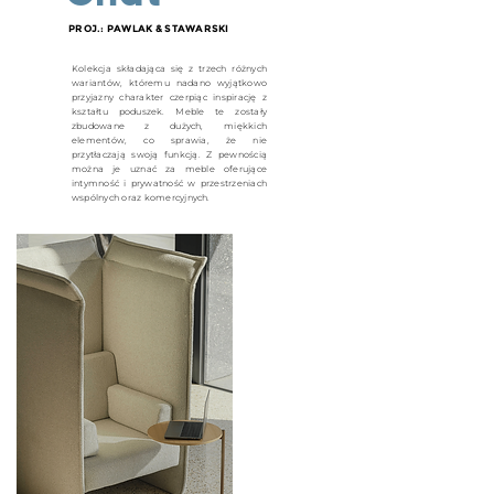
PROJ.: PAWLAK & STAWARSKI
Kolekcja składająca się z trzech różnych
wariantów, któremu nadano wyjątkowo
przyjazny charakter czerpiąc inspirację z
kształtu poduszek. Meble te zostały
zbudowane z dużych, miękkich
elementów, co sprawia, że nie
przytłaczają swoją funkcją. Z pewnością
można je uznać za meble oferujące
intymność i prywatność w przestrzeniach
wspólnych oraz komercyjnych.