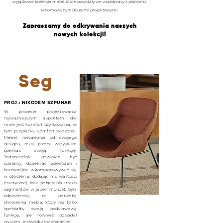
wyjątkowe kolekcje mebli, które powstały we współpracy z pięcioma
renomowanymi biurami projektowymi.
Zapraszamy do odkrywania naszych
nowych kolekcji!
Seg
PROJ.: NIKODEM SZPUNAR
W procesie projektowania
najważniejszym aspektem dla
mnie jest komfort użytkowania, w
tym przypadku komfort siedzenia.
Mebel, niezależnie od swojego
designu, musi przede wszystkim
spełniać swoją funkcję.
Jednocześnie powinien być
subtelny, dopełniać przestrzeń i
harmonijnie wkomponowywać się
w otoczenie, dodając mu wartości
estetycznej. Idea połączenia trzech
segmentów w jeden monolit, była
odpowiedzią na potrzebę
stworzenia mebla, który nie tylko
spełniałby swoją podstawową
funkcję, ale również posiadał
wyraźny, indywidualny charakter.