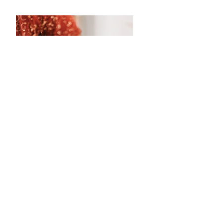
Stawiamy na tradycyjne rzemiosło, najwyższą
jakość i profesjonalizm.
Współpracujemy z tymi, dla których piękno, trwałość i
funkcjonalność definiują współczesne wzornictwo. W erze