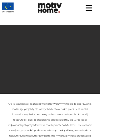
Od 15 lat z pasją i zaangażowaniem tworzymy meble tapicerowane,
realizując projekty dla naszych klientów. Jako producent mebli
kontraktowych dostarczamy unikatowe rozwiązania do hoteli,
restauracji i biur. Jednocześnie specjalizujemy się w realizacji
indywidualnych projektów w ramach private/white label. Nieustannie
rozwijamy sprzedaż pod naszą własną marką, dlatego w związku z
naszym dynamicznym rozwojem, mamy przyjemność przedstawić