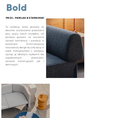
Bold
PROJ.: PAWLAK & STAWARSKI
To kolekcja, która pozwala na
dowolne aranżowanie przestrzeni
przy użyciu trzech modułów, ich
prostota pozwala na tworzenie
różnych kombinacji i aranżacji w
przestrzeni. Minimalistyczny
nowoczesny design tej sofy łączy w
sobie funkcjonalność z estetyką,
czyniąc ją idealnym wyborem dla
współczesnych przestrzeni,
zarówno komercyjnych, jak i
domowych.