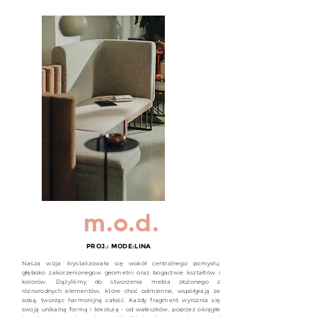
m.o.d.
PROJ.: MODE:LINA
Nasza wizja krystalizowała się wokół centralnego pomysłu,
głęboko zakorzenionegow geometrii oraz bogactwie kształtów i
kolorów. Dążyliśmy do stworzenia mebla złożonego z
różnorodnych elementów, które choć odmienne, współgrają ze
sobą, tworząc harmonijną całość. Każdy fragment wyróżnia się
swoją unikalną formą i teksturą - od wałeczków, poprzez okrągłe