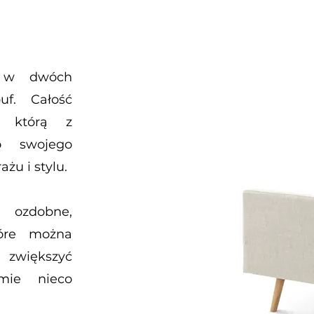
y w dwóch
uf. Całość
ę, którą z
o swojego
żu i stylu.
 ozdobne,
tóre można
zwiększyć
mie nieco