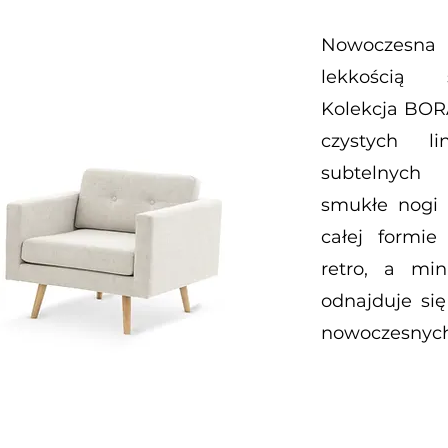
Nowoczesna
lekkością 
Kolekcja BORA
czystych li
subtelnych 
smukłe nogi 
całej formie
retro, a min
odnajduje się
nowoczesnych